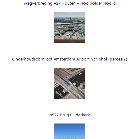
Wegverbreding A27 Houten – Hooipolder Noord
Onderhoudscontract Amsterdam Airport Schiphol (perceel2)
N522 Brug Ouderkerk